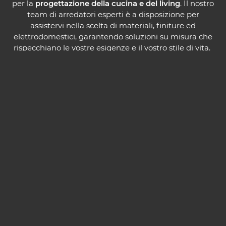
per la
progettazione della cucina e del living
. Il nostro
team di arredatori esperti è a disposizione per
assistervi nella scelta di materiali, finiture ed
elettrodomestici, garantendo soluzioni su misura che
rispecchiano le vostre esigenze e il vostro stile di vita. ​
Tra i
servizi offerti
, effettuiamo rilievi misure a
domicilio con strumenti di precisione, per assicurare
una progettazione accurata e senza sorprese. Il
trasporto e il montaggio sono inclusi e vengono
eseguiti da personale qualificato, garantendo
un'installazione impeccabile e nei tempi concordati.
La nostra missione è trasformare ogni progetto in
realtà, creando spazi che uniscono estetica e
funzionalità. Venite a trovarci nel nostro showroom
per scoprire le ultime tendenze del design e lasciarvi
ispirare dalle nostre proposte. Saremo lieti di
accompagnarvi in ogni fase del percorso, dalla
progettazione alla realizzazione, per assicurarvi una
cucina che parli davvero di voi.