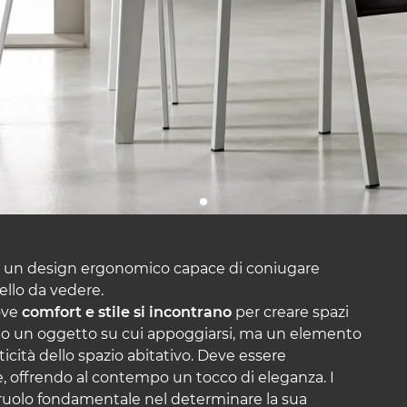
con un design ergonomico capace di coniugare
llo da vedere.
ove
comfort e stile si incontrano
per creare spazi
olo un oggetto su cui appoggiarsi, ma un elemento
icità dello spazio abitativo. Deve essere
e, offrendo al contempo un tocco di eleganza. I
n ruolo fondamentale nel determinare la sua