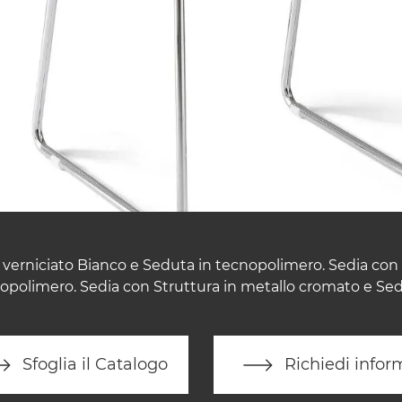
 verniciato Bianco e Seduta in tecnopolimero. Sedia con 
opolimero. Sedia con Struttura in metallo cromato e Se
Sfoglia il Catalogo
Richiedi infor