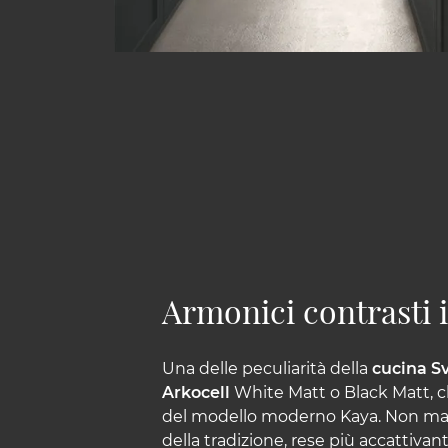
Armonici contrasti 
Una delle peculiarità della
cucina S
Arkocell
White Matt o Black Matt, ch
del modello moderno Kaya. Non manc
della tradizione, rese più accattiva