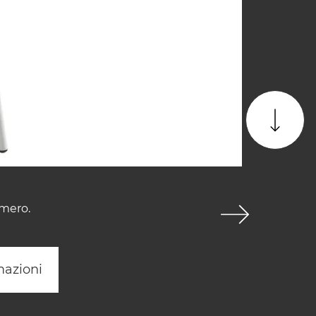
imero.
mazioni