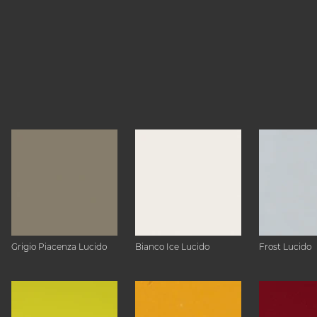
Grigio Piacenza Lucido
Bianco Ice Lucido
Frost Lucido