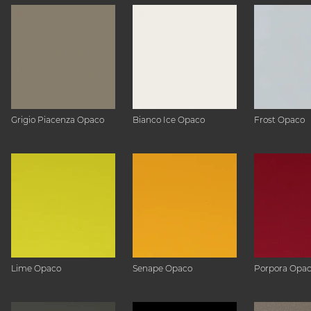
Grigio Piacenza Opaco
Bianco Ice Opaco
Frost Opaco
Lime Opaco
Senape Opaco
Porpora Opa