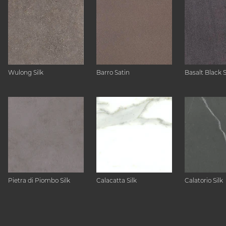
Wulong Silk
Barro Satin
Basalt Black 
Pietra di Piombo Silk
Calacatta Silk
Calatorio Silk