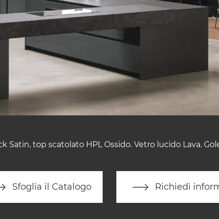
ck Satin, top scatolato HPL Ossido. Vetro lucido Lava. Go
Sfoglia il Catalogo
Richiedi infor