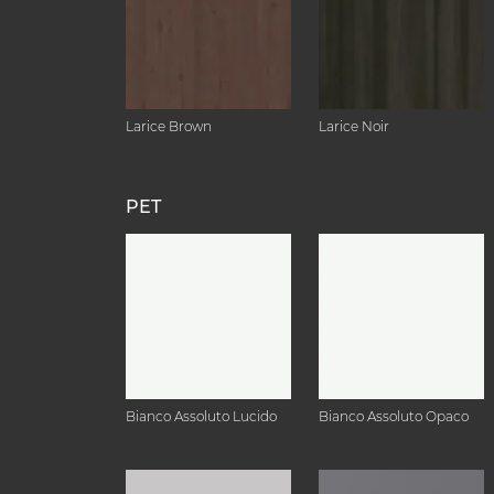
Larice Brown
Larice Noir
PET
Bianco Assoluto Lucido
Bianco Assoluto Opaco