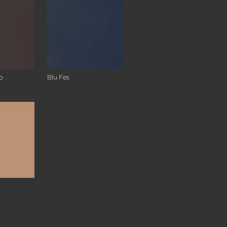
o
Blu Fes