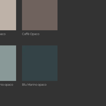
paco
Caffè Opaco
hio opaco
Blu Marino opaco