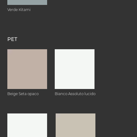
Verde Kitami
PET
Beige Seta opaco
Bianco Assoluto lucido