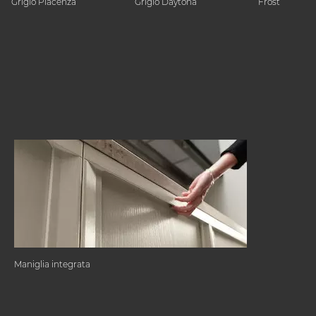
Grigio Piacenza
Grigio Daytona
Frost
Maniglia integrata