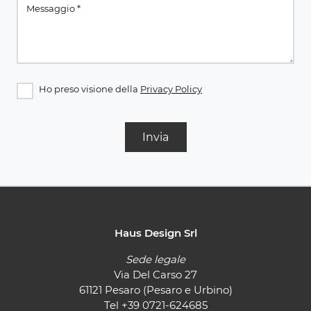
Ho preso visione della
Privacy Policy
Invia
Haus Design Srl
Sede legale
Via Del Carso 27
61121 Pesaro (Pesaro e Urbino)
Tel
+39 0721-624685