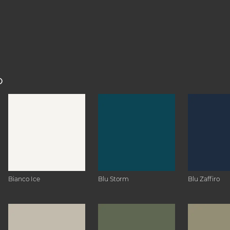
O
Bianco Ice
Blu Storm
Blu Zaffiro